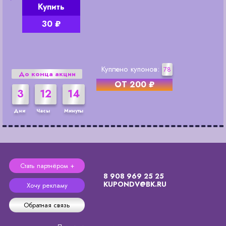
Купить
30 ₽
Куплено купонов:
78
До конца акции
ОТ 200 ₽
3
12
14
Дни
Часы
Минуты
Стать партнёром +
8 908 969 25 25
KUPONDV@BK.RU
Хочу рекламу
Обратная связь