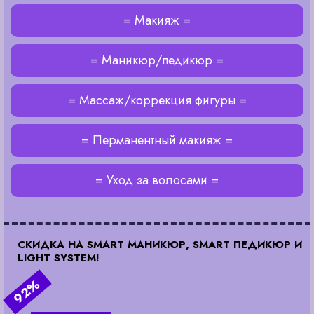
= Макияж =
= Маникюр/педикюр =
= Массаж/коррекция фигуры =
= Перманентный макияж =
= Уход за волосами =
СКИДКА НА SMART МАНИКЮР, SMART ПЕДИКЮР И
LIGНT SYSTEM!
92%