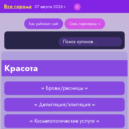
Все города
07 августа 2026 г.
0
Как работает сайт
Стать партнёром +
Красота
= Брови/ресницы =
= Депиляция/эпиляция =
= Косметологические услуги =